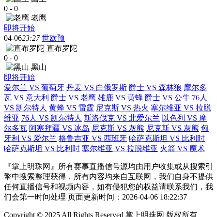
0
-
0
老鹰
即将开始
04-06
23:27
世欧预
直布罗陀
0
-
0
黑山
即将开始
爱尔兰 VS 葡萄牙
丹麦 VS 白俄罗斯
爵士 VS 森林狼
摩尔多
瓦 VS 意大利
爵士 VS 老鹰
雄鹿 VS 黄蜂
爵士 VS 公牛
76人
VS 凯尔特人
黄蜂 VS 雷霆
尼克斯 VS 热火
塞尔维亚 VS 拉脱
维亚
76人 VS 凯尔特人
斯洛伐克 VS 北爱尔兰
以色列 VS 摩
尔多瓦
阿塞拜疆 VS 冰岛
尼克斯 VS 灰熊
尼克斯 VS 灰熊
匈
牙利 VS 爱尔兰
格鲁吉亚 VS 西班牙
哈萨克斯坦 VS 比利时
哈萨克斯坦 VS 比利时
塞尔维亚 VS 拉脱维亚
火箭 VS 魔术
『掌上明珠网』所有赛事直播信号源均由用户收集或从搜索引
擎中搜索整理获得，所有内容均来自互联网，我们自身不提供
任何直播信号和视频内容，如有侵犯您的权益请联系我们，我
们会第一时间处理 页面更新时间：2026-04-06 18:22:37
Copyright © 2025 All Rights Reserved 掌上明珠网 版权所有