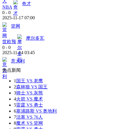
奇才
NBA
0
-
0
2025-11-17 07:00
篮网
摩尔多瓦
世欧预
0
-
0
2025-11-14 03:45
意大利
热点新闻
1
国王 VS 老鹰
2
森林狼 VS 国王
3
骑士 VS 灰熊
4
火箭 VS 魔术
5
雷霆 VS 勇士
6
塞浦路斯 VS 奥地利
7
活塞 VS 76人
8
魔术 VS 篮网