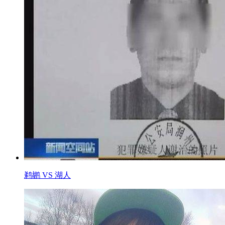
鹈鹕 VS 湖人