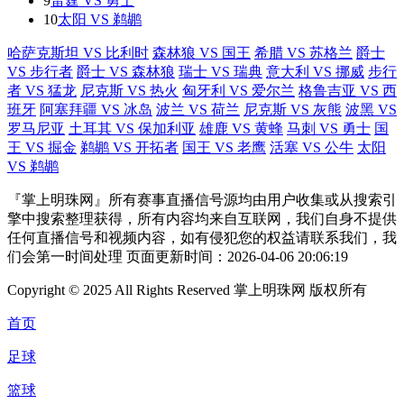
9
雷霆 VS 勇士
10
太阳 VS 鹈鹕
哈萨克斯坦 VS 比利时
森林狼 VS 国王
希腊 VS 苏格兰
爵士
VS 步行者
爵士 VS 森林狼
瑞士 VS 瑞典
意大利 VS 挪威
步行
者 VS 猛龙
尼克斯 VS 热火
匈牙利 VS 爱尔兰
格鲁吉亚 VS 西
班牙
阿塞拜疆 VS 冰岛
波兰 VS 荷兰
尼克斯 VS 灰熊
波黑 VS
罗马尼亚
土耳其 VS 保加利亚
雄鹿 VS 黄蜂
马刺 VS 勇士
国
王 VS 掘金
鹈鹕 VS 开拓者
国王 VS 老鹰
活塞 VS 公牛
太阳
VS 鹈鹕
『掌上明珠网』所有赛事直播信号源均由用户收集或从搜索引
擎中搜索整理获得，所有内容均来自互联网，我们自身不提供
任何直播信号和视频内容，如有侵犯您的权益请联系我们，我
们会第一时间处理 页面更新时间：2026-04-06 20:06:19
Copyright © 2025 All Rights Reserved 掌上明珠网 版权所有
首页
足球
篮球