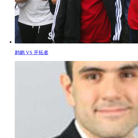
鹈鹕 VS 开拓者