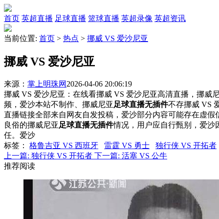
首页
英超直播
足球直播
篮球直播
英超录像
英超资讯
当前位置:
首页
>
热点
>
挪威 VS 爱沙尼亚
挪威 VS 爱沙尼亚
来源：
掌上明珠网
2026-04-06 20:06:19
挪威 VS 爱沙尼亚：在线看挪威 VS 爱沙尼亚高清直播，挪威尼
频，爱沙本站不制作、挪威尼亚
足球直播无插件
不存挪威 V
直播链接全部来自网友自发投稿，爱沙部分内容可能存在虚假
良俗的挪威尼亚
足球直播无插件
情况，用户应自行甄别，爱沙
任。爱沙
标签
：
格鲁吉亚 VS 西班牙
雷霆 VS 勇士
独行侠 VS 开拓者
上一篇:
独行侠 VS 开拓者
下一篇:
活塞 VS 公牛
推荐阅读