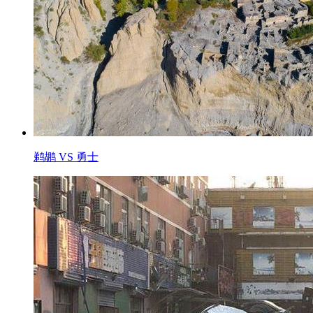
鹈鹕 VS 勇士