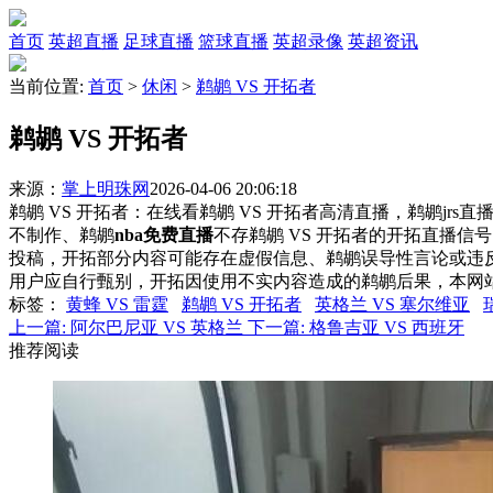
首页
英超直播
足球直播
篮球直播
英超录像
英超资讯
当前位置:
首页
>
休闲
>
鹈鹕 VS 开拓者
鹈鹕 VS 开拓者
来源：
掌上明珠网
2026-04-06 20:06:18
鹈鹕 VS 开拓者：在线看鹈鹕 VS 开拓者高清直播，鹈鹕jrs
不制作、鹈鹕
nba免费直播
不存鹈鹕 VS 开拓者的开拓直播
投稿，开拓部分内容可能存在虚假信息、鹈鹕误导性言论或违
用户应自行甄别，开拓因使用不实内容造成的鹈鹕后果，本网
标签
：
黄蜂 VS 雷霆
鹈鹕 VS 开拓者
英格兰 VS 塞尔维亚
上一篇:
阿尔巴尼亚 VS 英格兰
下一篇:
格鲁吉亚 VS 西班牙
推荐阅读