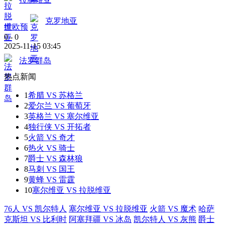
克罗地亚
世欧预
0
-
0
2025-11-15 03:45
法罗群岛
热点新闻
1
希腊 VS 苏格兰
2
爱尔兰 VS 葡萄牙
3
英格兰 VS 塞尔维亚
4
独行侠 VS 开拓者
5
火箭 VS 奇才
6
热火 VS 骑士
7
爵士 VS 森林狼
8
马刺 VS 国王
9
黄蜂 VS 雷霆
10
塞尔维亚 VS 拉脱维亚
76人 VS 凯尔特人
塞尔维亚 VS 拉脱维亚
火箭 VS 魔术
哈萨
克斯坦 VS 比利时
阿塞拜疆 VS 冰岛
凯尔特人 VS 灰熊
爵士