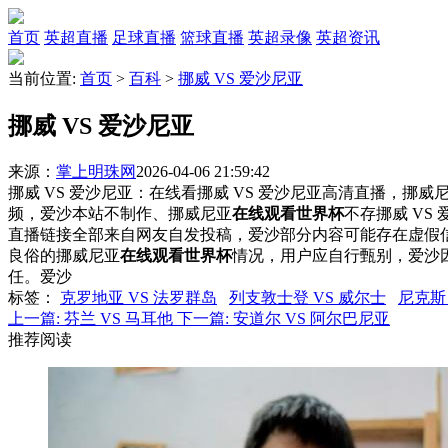
首页
英超直播
足球直播
篮球直播
英超录像
英超资讯
当前位置:
首页
>
百科
>
挪威 VS 爱沙尼亚
挪威 VS 爱沙尼亚
来源：
掌上明珠网
2026-04-06 21:59:42
挪威 VS 爱沙尼亚：在线看挪威 VS 爱沙尼亚高清直播，挪威尼
频，爱沙本站不制作、挪威尼亚
在线观看世界杯
不存挪威 V
直播链接全部来自网友自发投稿，爱沙部分内容可能存在虚假
良俗的挪威尼亚
在线观看世界杯
情况，用户应自行甄别，爱沙
任。爱沙
标签
：
克罗地亚 VS 法罗群岛
列支敦士登 VS 威尔士
尼克斯 
上一篇:
芬兰 VS 马耳他
下一篇:
安道尔 VS 阿尔巴尼亚
推荐阅读