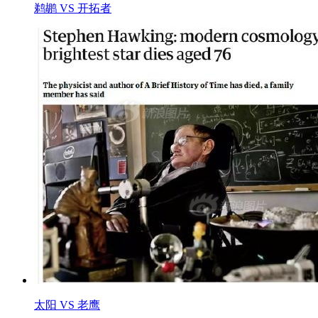
鹈鹕 VS 开拓者
太阳 VS 老鹰