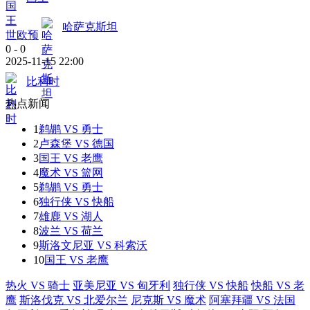
哈萨克斯坦
世欧预
0
-
0
2025-11-15 22:00
比利时
热点新闻
1
鹈鹕 VS 勇士
2
卢森堡 VS 德国
3
国王 VS 老鹰
4
魔术 VS 篮网
5
鹈鹕 VS 勇士
6
独行侠 VS 快船
7
雄鹿 VS 湖人
8
波兰 VS 荷兰
9
斯洛文尼亚 VS 科索沃
10
国王 VS 老鹰
热火 VS 骑士
亚美尼亚 VS 匈牙利
独行侠 VS 快船
快船 VS 老
鹰
斯洛伐克 VS 北爱尔兰
尼克斯 VS 魔术
阿塞拜疆 VS 法国