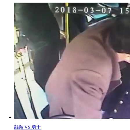
鹈鹕 VS 勇士