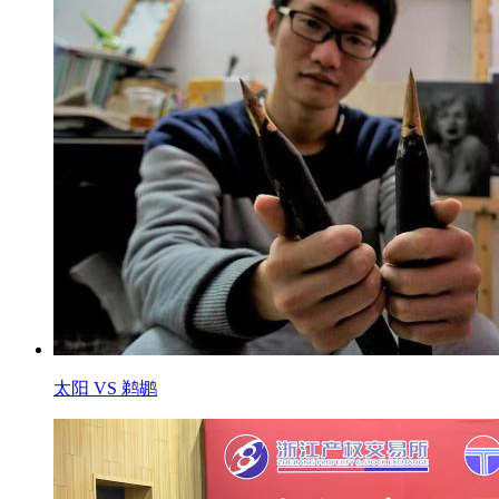
太阳 VS 鹈鹕